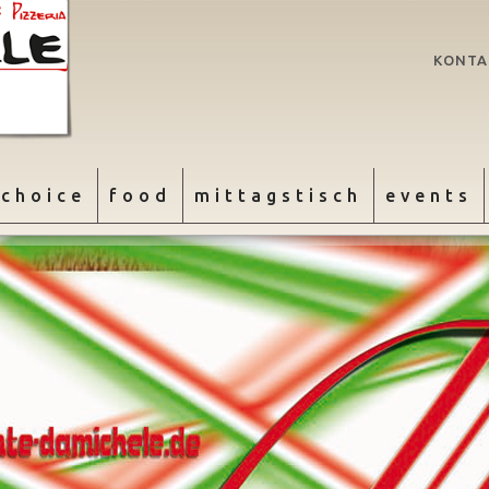
Navigat
KONTA
überspr
 choice
food
mittagstisch
events