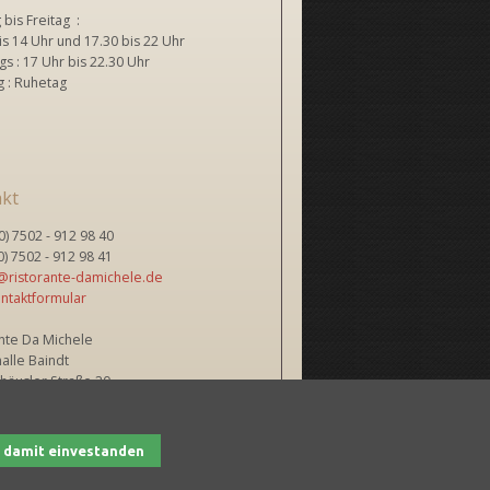
bis Freitag :
is 14 Uhr und 17.30 bis 22 Uhr
s : 17 Uhr bis 22.30 Uhr
 : Ruhetag
kt
(0) 7502 - 912 98 40
(0) 7502 - 912 98 41
@ristorante-damichele.de
ntaktformular
nte Da Michele
alle Baindt
häusler Straße 20
aindt, Deutschland
in damit einvestanden