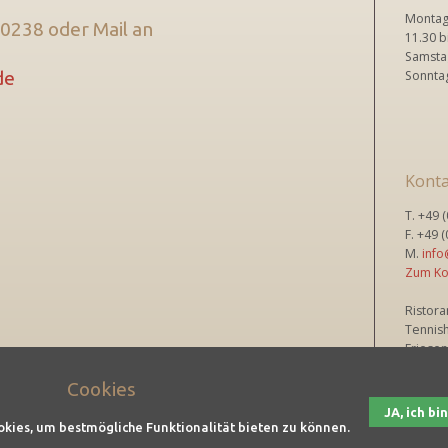
Montag 
0238 oder Mail an
11.30 b
Samstag
de
Sonntag
Konta
T. +49 
F. +49 
M.
info
Zum
Ko
Ristora
Tennish
Friesen
88255 B
Cookies
JA, ich b
okies, um bestmögliche Funktionalität bieten zu können.