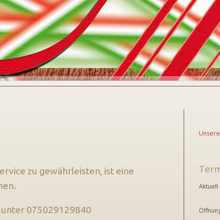
Unsere
Ter
rvice zu gewährleisten, ist eine
men.
Aktuell
an unter 075029129840
Öffnung